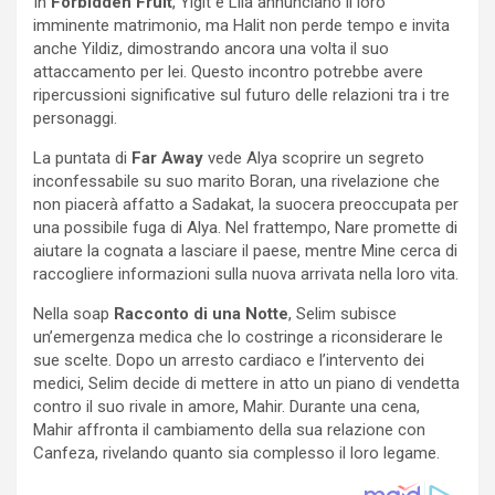
In
Forbidden Fruit
, Yigit e Lila annunciano il loro
imminente matrimonio, ma Halit non perde tempo e invita
anche Yildiz, dimostrando ancora una volta il suo
attaccamento per lei. Questo incontro potrebbe avere
ripercussioni significative sul futuro delle relazioni tra i tre
personaggi.
La puntata di
Far Away
vede Alya scoprire un segreto
inconfessabile su suo marito Boran, una rivelazione che
non piacerà affatto a Sadakat, la suocera preoccupata per
una possibile fuga di Alya. Nel frattempo, Nare promette di
aiutare la cognata a lasciare il paese, mentre Mine cerca di
raccogliere informazioni sulla nuova arrivata nella loro vita.
Nella soap
Racconto di una Notte
, Selim subisce
un’emergenza medica che lo costringe a riconsiderare le
sue scelte. Dopo un arresto cardiaco e l’intervento dei
medici, Selim decide di mettere in atto un piano di vendetta
contro il suo rivale in amore, Mahir. Durante una cena,
Mahir affronta il cambiamento della sua relazione con
Canfeza, rivelando quanto sia complesso il loro legame.