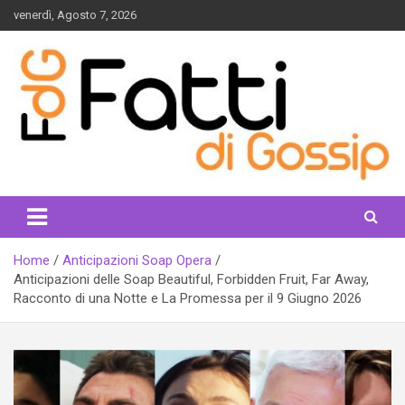
Skip
venerdì, Agosto 7, 2026
to
content
fattidigossip.com
Home
Anticipazioni Soap Opera
Anticipazioni delle Soap Beautiful, Forbidden Fruit, Far Away,
Racconto di una Notte e La Promessa per il 9 Giugno 2026