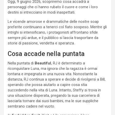
Oggi, 9 giugno 2026, scopriremo cosa accadrà a
personaggi che ci hanno rubato il cuore e come i loro
destini si intrecciano in modi inaspettati.
Le vicende amorose e drammatiche delle nostre soap
preferite continuano a tenerci col fiato sospeso. Mentre gli
intrighi si intensificano, i protagonisti affrontano sfide
sempre più ardue, e il pubblico si lascia trasportare da
storie di passione, vendetta e speranza.
Cosa accade nella puntata
Nella puntata di
Beautiful
, RJ è determinato a
riconquistare Luna, ma ignora che la ragazza è ormai
lontana e impegnata in una nuova vita. Nonostante la
distanza, RJ continua a sperare e decide di rivolgersi a Bill,
sperando che possa aiutarlo a capire cosa stia
succedendo nella vita di Luna. Intanto, Steffy si trova in
una situazione disperata, pregando la sua carceriera di
lasciarla tornare dai suoi bambini, ma le sue suppliche
sembrano cadere nel vuoto.