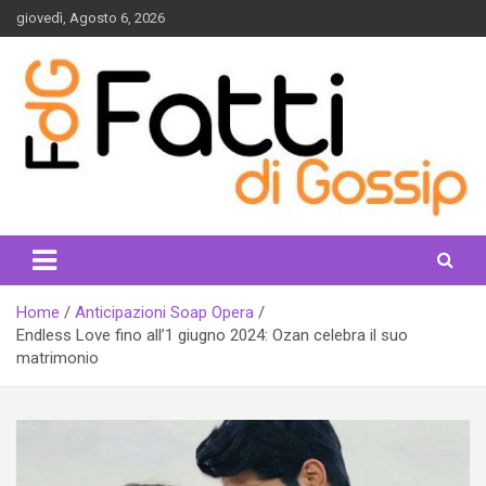
Skip
giovedì, Agosto 6, 2026
to
content
fattidigossip.com
Home
Anticipazioni Soap Opera
Endless Love fino all’1 giugno 2024: Ozan celebra il suo
matrimonio