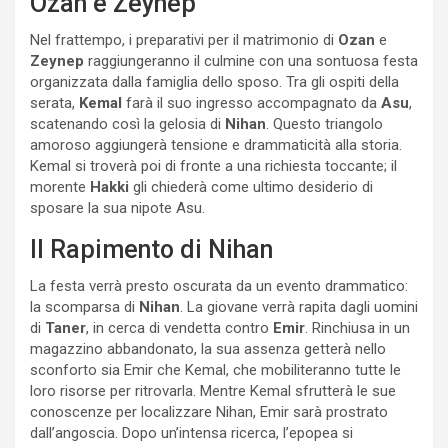
Ozan e Zeynep
Nel frattempo, i preparativi per il matrimonio di
Ozan
e
Zeynep
raggiungeranno il culmine con una sontuosa festa
organizzata dalla famiglia dello sposo. Tra gli ospiti della
serata,
Kemal
farà il suo ingresso accompagnato da
Asu
,
scatenando così la gelosia di
Nihan
. Questo triangolo
amoroso aggiungerà tensione e drammaticità alla storia.
Kemal si troverà poi di fronte a una richiesta toccante; il
morente
Hakki
gli chiederà come ultimo desiderio di
sposare la sua nipote Asu.
Il Rapimento di Nihan
La festa verrà presto oscurata da un evento drammatico:
la scomparsa di
Nihan
. La giovane verrà rapita dagli uomini
di
Taner
, in cerca di vendetta contro
Emir
. Rinchiusa in un
magazzino abbandonato, la sua assenza getterà nello
sconforto sia Emir che Kemal, che mobiliteranno tutte le
loro risorse per ritrovarla. Mentre Kemal sfrutterà le sue
conoscenze per localizzare Nihan, Emir sarà prostrato
dall’angoscia. Dopo un’intensa ricerca, l’epopea si