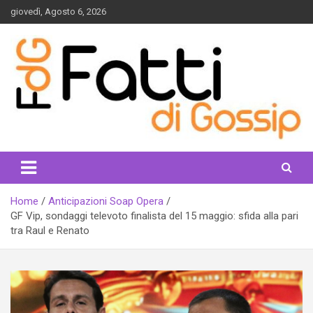
Skip
giovedì, Agosto 6, 2026
to
content
fattidigossip.com
Home
Anticipazioni Soap Opera
GF Vip, sondaggi televoto finalista del 15 maggio: sfida alla pari
tra Raul e Renato