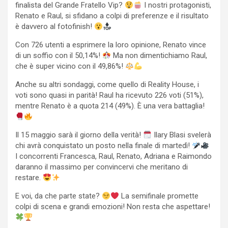
finalista del Grande Fratello Vip?
I nostri protagonisti,
Renato e Raul, si sfidano a colpi di preferenze e il risultato
è davvero al fotofinish!
Con 726 utenti a esprimere la loro opinione, Renato vince
di un soffio con il 50,14%!
Ma non dimentichiamo Raul,
che è super vicino con il 49,86%!
Anche su altri sondaggi, come quello di Reality House, i
voti sono quasi in parità! Raul ha ricevuto 226 voti (51%),
mentre Renato è a quota 214 (49%). È una vera battaglia!
Il 15 maggio sarà il giorno della verità!
Ilary Blasi svelerà
chi avrà conquistato un posto nella finale di martedì!
I concorrenti Francesca, Raul, Renato, Adriana e Raimondo
daranno il massimo per convincervi che meritano di
restare.
E voi, da che parte state?
La semifinale promette
colpi di scena e grandi emozioni! Non resta che aspettare!