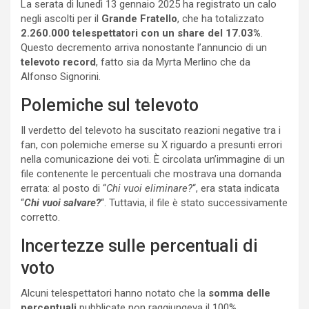
La serata di lunedì 13 gennaio 2025 ha registrato un calo
negli ascolti per il
Grande Fratello
, che ha totalizzato
2.260.000 telespettatori con un share del 17.03%
.
Questo decremento arriva nonostante l’annuncio di un
televoto record
, fatto sia da Myrta Merlino che da
Alfonso Signorini.
Polemiche sul televoto
Il verdetto del televoto ha suscitato reazioni negative tra i
fan, con polemiche emerse su X riguardo a presunti errori
nella comunicazione dei voti. È circolata un’immagine di un
file contenente le percentuali che mostrava una domanda
errata: al posto di “
Chi vuoi eliminare?
“, era stata indicata
“
Chi vuoi salvare?
“. Tuttavia, il file è stato successivamente
corretto.
Incertezze sulle percentuali di
voto
Alcuni telespettatori hanno notato che la
somma delle
percentuali
pubblicate non raggiungeva il 100%,