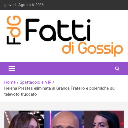
Skip
giovedì, Agosto 6, 2026
to
content
fattidigossip.com
Home
Spettacolo e VIP
Helena Prestes eliminata al Grande Fratello e polemiche sul
televoto truccato