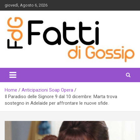
Skip
giovedì, Agosto 6, 2026
to
content
fattidigossip.com
Home
Anticipazioni Soap Opera
Il Paradiso delle Signore 9 dal 10 dicembre: Marta trova
sostegno in Adelaide per affrontare le nuove sfide.