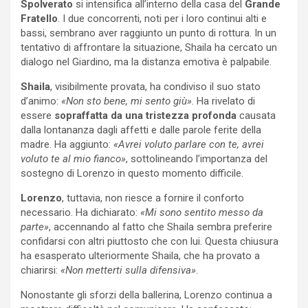
Spolverato
si intensifica all’interno della casa del
Grande
Fratello
. I due concorrenti, noti per i loro continui alti e
bassi, sembrano aver raggiunto un punto di rottura. In un
tentativo di affrontare la situazione, Shaila ha cercato un
dialogo nel Giardino, ma la distanza emotiva è palpabile.
Shaila
, visibilmente provata, ha condiviso il suo stato
d’animo:
«Non sto bene, mi sento giù»
. Ha rivelato di
essere
sopraffatta da una tristezza profonda
causata
dalla lontananza dagli affetti e dalle parole ferite della
madre. Ha aggiunto:
«Avrei voluto parlare con te, avrei
voluto te al mio fianco»
, sottolineando l’importanza del
sostegno di Lorenzo in questo momento difficile.
Lorenzo
, tuttavia, non riesce a fornire il conforto
necessario. Ha dichiarato:
«Mi sono sentito messo da
parte»
, accennando al fatto che Shaila sembra preferire
confidarsi con altri piuttosto che con lui. Questa chiusura
ha esasperato ulteriormente Shaila, che ha provato a
chiarirsi:
«Non metterti sulla difensiva»
.
Nonostante gli sforzi della ballerina, Lorenzo continua a