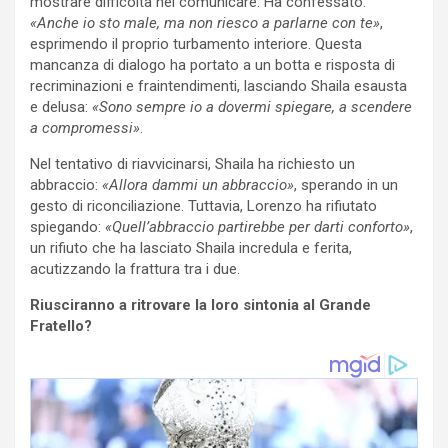
mostrare difficoltà nel comunicare. Ha confessato:
«Anche io sto male, ma non riesco a parlarne con te»
,
esprimendo il proprio turbamento interiore. Questa
mancanza di dialogo ha portato a un botta e risposta di
recriminazioni e fraintendimenti, lasciando Shaila esausta
e delusa:
«Sono sempre io a dovermi spiegare, a scendere
a compromessi»
.
Nel tentativo di riavvicinarsi, Shaila ha richiesto un
abbraccio:
«Allora dammi un abbraccio»
, sperando in un
gesto di riconciliazione. Tuttavia, Lorenzo ha rifiutato
spiegando:
«Quell’abbraccio partirebbe per darti conforto»
,
un rifiuto che ha lasciato Shaila incredula e ferita,
acutizzando la frattura tra i due.
Riusciranno a ritrovare la loro sintonia al Grande
Fratello?