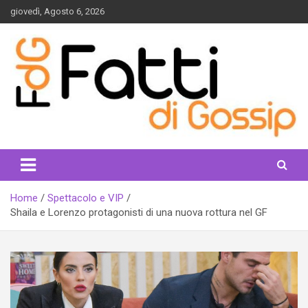
Skip
giovedì, Agosto 6, 2026
to
content
fattidigossip.com
Home
Spettacolo e VIP
Shaila e Lorenzo protagonisti di una nuova rottura nel GF