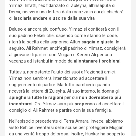
Yilmaz. Infatti, l’ex fidanzato di Zuleyha, all’insaputa di
Demir, riceverà una lettera dalla ragazza in cui gli chiederà
di
lasciarla andare
e
uscire dalla sua vita
.
Deluso e ancora più confuso, Yilmaz si confiderà con il
suo padrino Fekeli che, sapendo come stanno le cose,
riterrà la scelta della signorina Altun
saggia e giusta
. In
seguito, Ali Rahmet, anch’egli padrino di Yilmaz, consiglierà
al giovane di partire con Mujgan e Kerem Ali per una
vacanza ad Istanbul in modo da
allontanare i problemi
.
Tuttavia, nonostante l’aiuto dei suoi affezionati amici,
Yilmaz non sembrerà intenzionato ad accettare il
suggerimento di partire. Ma tutto cambierà quando
riceverà la lettera di Zuleyha. Al suo interno, la donna gli
spiegherà tutte le ragioni
per cui
non dovrebbero più
incontrarsi
. Ora Yilmaz sarà più
propens
o ad accettare il
consiglio di Ali Rahmet e partire con la sua famiglia.
Nell’episodio precedente di Terra Amara, invece, abbiamo
visto Behice inventarsi delle scuse per proteggere Mujgan
da una verità troppo dolorosa. Inoltre, Hunkar ha scoperto