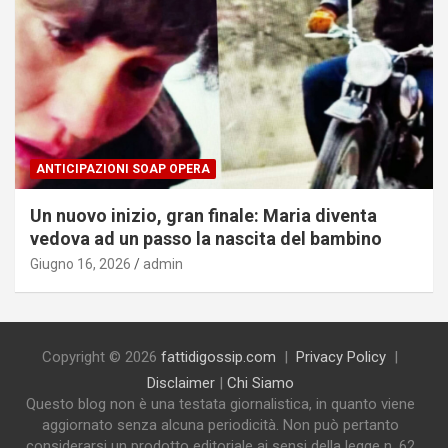
ANTICIPAZIONI SOAP OPERA
Un nuovo inizio, gran finale: Maria diventa
vedova ad un passo la nascita del bambino
Giugno 16, 2026
admin
Copyright © 2026
fattidigossip.com
Privacy Policy
Disclaimer
|
Chi Siamo
Questo blog non è una testata giornalistica, in quanto viene
aggiornato senza alcuna periodicità. Non può pertanto
considerarsi un prodotto editoriale ai sensi della legge n. 62