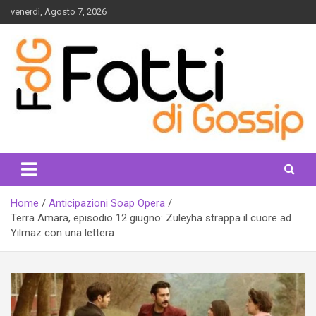
Skip
venerdì, Agosto 7, 2026
to
content
fattidigossip.com
Home
Anticipazioni Soap Opera
Terra Amara, episodio 12 giugno: Zuleyha strappa il cuore ad
Yilmaz con una lettera