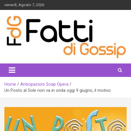
Skip
venerdì, Agosto 7, 2026
to
content
fattidigossip.com
Home
Anticipazioni Soap Opera
Un Posto al Sole non va in onda oggi 9 giugno, il motivo