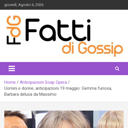
Skip
giovedì, Agosto 6, 2026
to
content
fattidigossip.com
Home
Anticipazioni Soap Opera
Uomini e donne, anticipazioni 19 maggio: Gemma furiosa,
Barbara delusa da Massimo