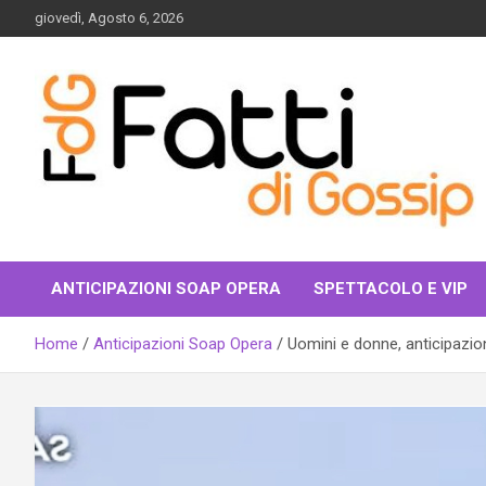
Skip
giovedì, Agosto 6, 2026
to
content
fattidigossip.com
ANTICIPAZIONI SOAP OPERA
SPETTACOLO E VIP
Home
Anticipazioni Soap Opera
Uomini e donne, anticipazioni