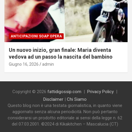
ANTICIPAZIONI SOAP OPERA
Un nuovo inizio, gran finale: Maria diventa
vedova ad un passo la nascita del bambino
Giugno 16, 2026
admin
Copyright © 2026
fattidigossip.com
Privacy Policy
Disclaimer
|
Chi Siamo
Questo blog non è una testata giornalistica, in quanto viene
aggiornato senza alcuna periodicità. Non può pertanto
considerarsi un prodotto editoriale ai sensi della legge n. 62
del 07.03.2001. ©2024 di Kikakitchen – Mascalucia (CT)