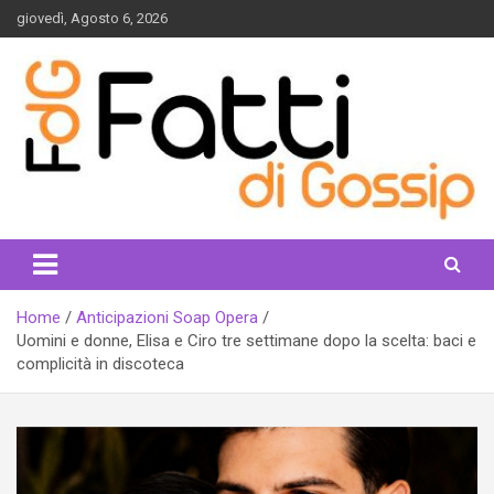
Skip
giovedì, Agosto 6, 2026
to
content
fattidigossip.com
Home
Anticipazioni Soap Opera
Uomini e donne, Elisa e Ciro tre settimane dopo la scelta: baci e
complicità in discoteca