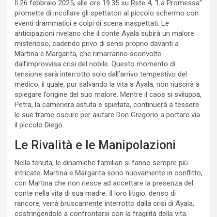
Il 26 febbraio 2025, alle ore 19.35 su Rete 4, “La Promessa”
promette di incollare gli spettatori al piccolo schermo con
eventi drammatici e colpi di scena inaspettati. Le
anticipazioni rivelano che il conte Ayala subirà un malore
misterioso, cadendo privo di sensi proprio davanti a
Martina e Margarita, che rimarranno sconvolte
dall’improvvisa crisi del nobile. Questo momento di
tensione sarà interrotto solo dall’arrivo tempestivo del
medico, il quale, pur salvando la vita a Ayala, non riuscirà a
spiegare l’origine del suo malore. Mentre il caos si sviluppa,
Petra, la cameriera astuta e spietata, continuerà a tessere
le sue trame oscure per aiutare Don Gregorio a portare via
il piccolo Diego.
Le Rivalità e le Manipolazioni
Nella tenuta, le dinamiche familiari si fanno sempre più
intricate. Martina e Margarita sono nuovamente in conflitto,
con Martina che non riesce ad accettare la presenza del
conte nella vita di sua madre. Il loro litigio, denso di
rancore, verrà bruscamente interrotto dalla crisi di Ayala,
costringendole a confrontarsi con la fragilità della vita.