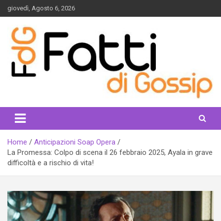
Skip
giovedì, Agosto 6, 2026
to
content
fattidigossip.com
Home
Anticipazioni Soap Opera
La Promessa: Colpo di scena il 26 febbraio 2025, Ayala in grave
difficoltà e a rischio di vita!