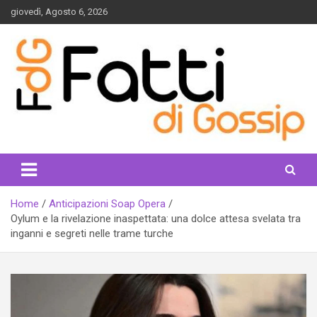
Skip
giovedì, Agosto 6, 2026
to
content
fattidigossip.com
Home
Anticipazioni Soap Opera
Oylum e la rivelazione inaspettata: una dolce attesa svelata tra
inganni e segreti nelle trame turche