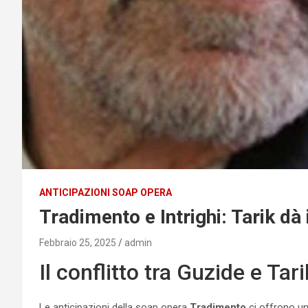
ANTICIPAZIONI SOAP OPERA
Tradimento e Intrighi: Tarik dà 
Febbraio 25, 2025
admin
Il conflitto tra Guzide e Tari
Le anticipazioni della soap opera
Tradimento
ci offrono un