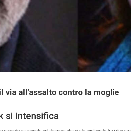
il via all’assalto contro la moglie
k si intensifica
o sguardo avvincente sul dramma che si sta svolgendo tra i due pro