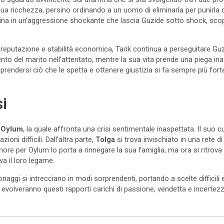
sua ricchezza, persino ordinando a un uomo di eliminarla per punirla d
lmina in un’aggressione shockante che lascia Guzide sotto shock, sco
ua reputazione e stabilità economica, Tarik continua a perseguitare Gu
mento del marito nell’attentato, mentre la sua vita prende una piega 
prendersi ciò che le spetta e ottenere giustizia si fa sempre più for
si
e
Oylum
, la quale affronta una crisi sentimentale inaspettata. Il suo c
ioni difficili. Dall’altra parte,
Tolga
si trova invischiato in una rete d
more per Oylum lo porta a rinnegare la sua famiglia, ma ora si ritrova
a il loro legame.
sonaggi si intrecciano in modi sorprendenti, portando a scelte difficil
evolveranno questi rapporti carichi di passione, vendetta e incertezz