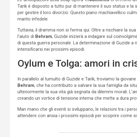
Tarik è disposto a tutto pur di mantenere il suo status e la 
per gestire il loro divorzio. Questo piano machiavellico cu
marito infedele.
Tuttavia, il dramma non si ferma qui. Oltre a rischiare la s
l’aiuto di
Behram
, Guzide inizierà a indagare sul coinvolgi
di questa guerra personale. La determinazione di Guzide a ri
intensificarsi nei prossimi episodi.
Oylum e Tolga: amori in cri
In parallelo al tumulto di Guzide e Tarik, troviamo la giovan
Behram
, che ha contribuito a salvare la sua famiglia da situaz
ulteriormente la sua vita già segnata da dilemmi morali. L’a
creando un vortice di tensione interna che mette a dura prov
Man mano che gli eventi si sviluppano, le relazioni tra i per
attendere con ansia i prossimi episodi per scoprire come si 