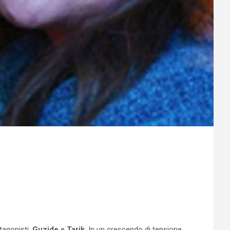
tagonisti,
Guzide
e
Tarik
. In un crescendo di tensione,